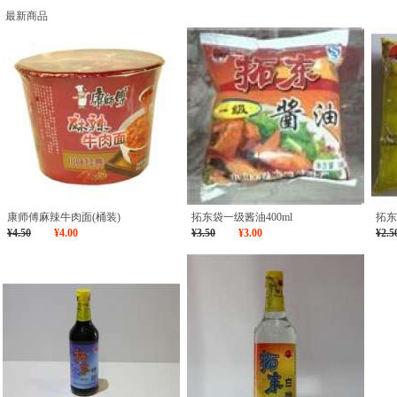
最新商品
康师傅麻辣牛肉面(桶装)
拓东袋一级酱油400ml
拓东
¥4.50
¥4.00
¥3.50
¥3.00
¥2.5