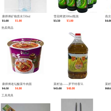
康师傅矿物质水550ml
雪花啤酒500ml瓶装
燕京
¥1.00
¥1.00
¥3.50
¥3.00
¥4.0
热卖商品
康师傅老坛酸菜牛肉面
菜籽油――罗平特香5L
菜籽
¥4.50
¥4.00
¥45.00
¥40.00
¥60.
工具用具