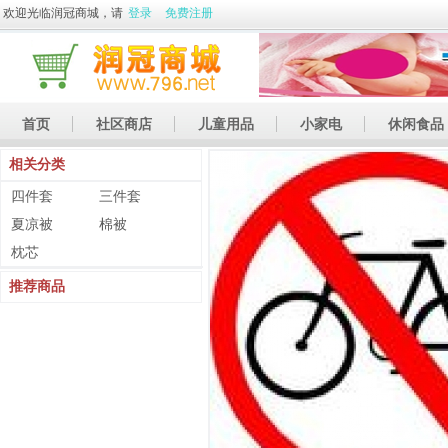
欢迎光临润冠商城，请
登录
免费注册
首页
社区商店
儿童用品
小家电
休闲食品
相关分类
休闲娱乐
礼品
土特产
四件套
三件套
夏凉被
棉被
枕芯
推荐商品