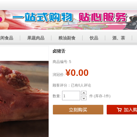
休闲食品
果蔬肉品
粮油副食
饮品
酒、茶
卤猪舌
商品编号:
5
¥0.00
润冠价:
顾客评分：已有0人评论
数量:
件 (库存
-1
件)