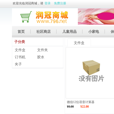
欢迎光临润冠商城，请
登录
免费注册
首页
社区商店
儿童用品
小家电
子分类
休闲娱乐
礼品
土特产
文件盒
文件盒
文件夹
订书机
胶水
夹子
德信12位语音计算器
¥0.00
¥22.00