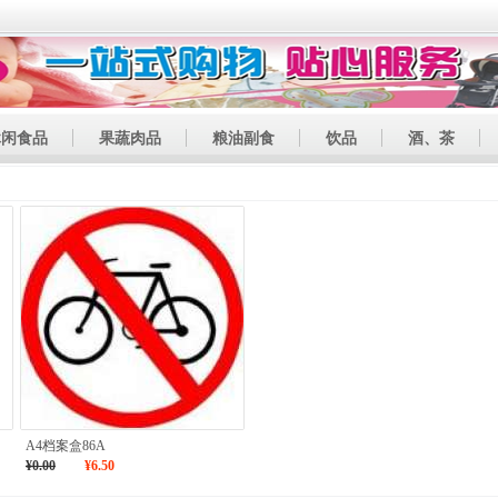
休闲食品
果蔬肉品
粮油副食
饮品
酒、茶
A4档案盒86A
¥0.00
¥6.50