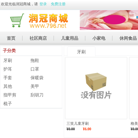
欢迎光临润冠商城，请
登录
免费注册
首页
社区商店
儿童用品
小家电
休闲食品
子分类
休闲娱乐
礼品
土特产
牙刷
牙刷
拖鞋
护耳
口罩
手套
保暖袋
其他
美甲
指甲剪
刮胡刀
梳子
三笑儿童牙刷
格美
¥0.00
¥6.00
¥0.0