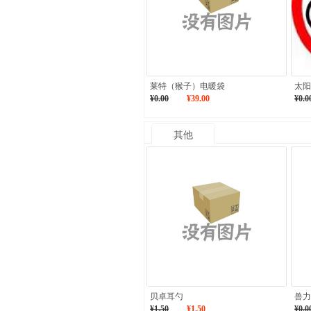
莱特（猴子）电暖袋
太阳
¥0.00
¥39.00
¥0.0
其他
贝卓耳勺
兽力
¥1.50
¥1.50
¥0.0