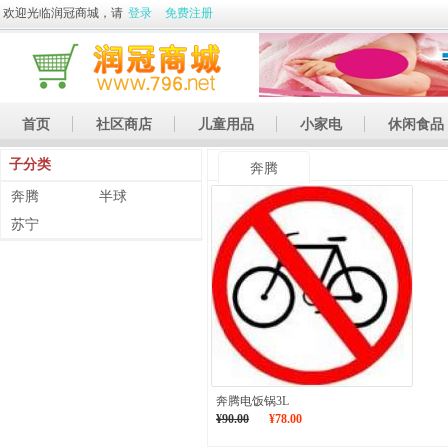
欢迎光临润冠商城，请
登录
免费注册
首页
社区商店
儿童用品
小家电
休闲食品
子分类
休闲娱乐
礼品
土特产
奔腾
奔腾
半球
苏宁
奔腾电饭锅3L
¥90.00
¥78.00