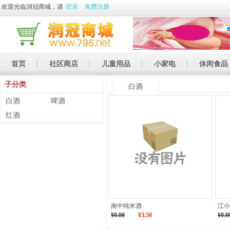
欢迎光临润冠商城，请
登录
免费注册
首页
社区商店
儿童用品
小家电
休闲食品
子分类
休闲娱乐
礼品
土特产
白酒
白酒
啤酒
红酒
南中纯米酒
江小
¥0.00
¥3.50
¥0.0