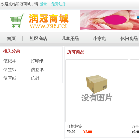
欢迎光临润冠商城，请
登录
免费注册
首页
社区商店
儿童用品
小家电
休闲食品
相关分类
休闲娱乐
礼品
土特产
所有商品
笔记本
打印纸
便签纸
信签纸
复写纸
信封
价格标签
万事
¥0.00
¥2.00
¥0.0