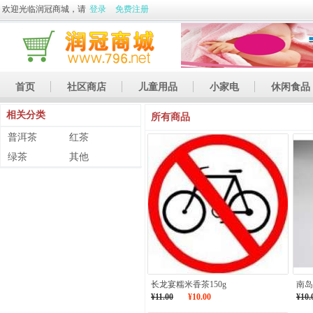
欢迎光临润冠商城，请
登录
免费注册
首页
社区商店
儿童用品
小家电
休闲食品
相关分类
休闲娱乐
礼品
土特产
所有商品
普洱茶
红茶
绿茶
其他
长龙宴糯米香茶150g
南岛
¥11.00
¥10.00
¥10.