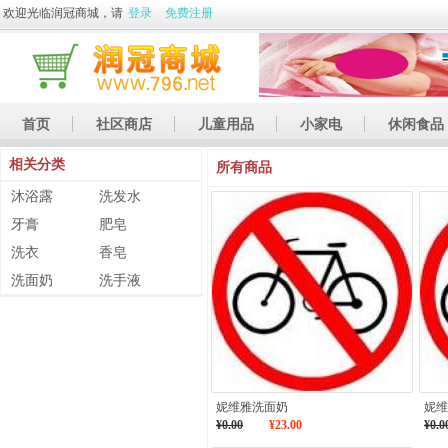
欢迎光临润冠商城，请
登录
免费注册
首页
社区商店
儿童用品
小家电
休闲食品
相关分类
休闲娱乐
礼品
土特产
所有商品
沐浴露
洗发水
牙膏
肥皂
洗衣
香皂
洗面奶
洗手液
妮维雅洗面奶
妮维
¥0.00
¥23.00
¥0.0