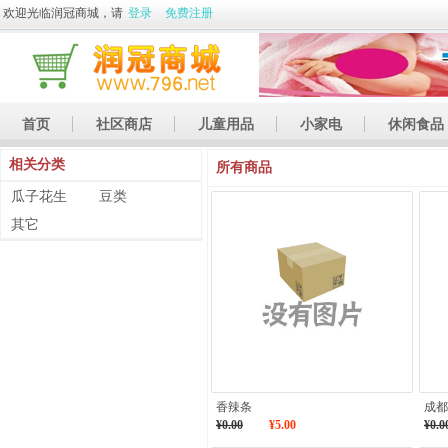
欢迎光临润冠商城，请
登录
免费注册
首页
社区商店
儿童用品
小家电
休闲食品
相关分类
休闲娱乐
礼品
土特产
所有商品
瓜子花生
豆类
其它
香辣条
成都
¥0.00
¥5.00
¥0.0