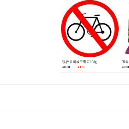
现代果园咸干青豆108g
五味
¥0.00
¥3.50
¥0.0