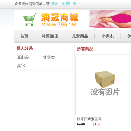
欢迎光临润冠商城，请
登录
免费注册
首页
社区商店
儿童用品
小家电
相关分类
休闲娱乐
礼品
土特产
所有商品
豆制品
菜蔬类
其它
辣开怀烤素里脊
¥0.00
¥3.50