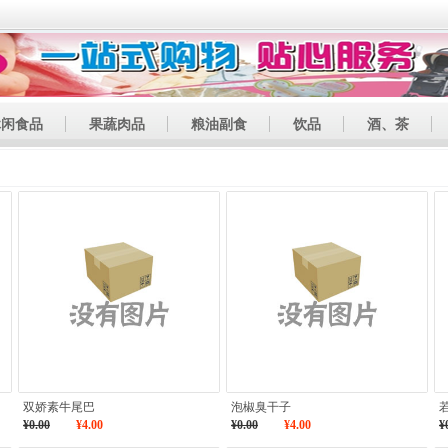
休闲食品
果蔬肉品
粮油副食
饮品
酒、茶
双娇素牛尾巴
泡椒臭干子
¥0.00
¥4.00
¥0.00
¥4.00
¥