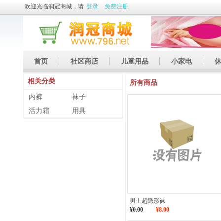
欢迎光临润冠商城，请
登录
免费注册
首页
社区商店
儿童用品
小家电
相关分类
休闲娱乐
礼品
土特产
所有商品
内裤
袜子
活力霜
用具
男士超隐形袜
¥0.00
¥8.00