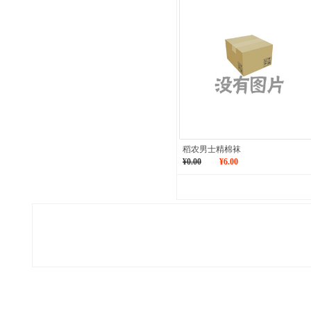
稻农男士精棉袜
¥0.00
¥6.00