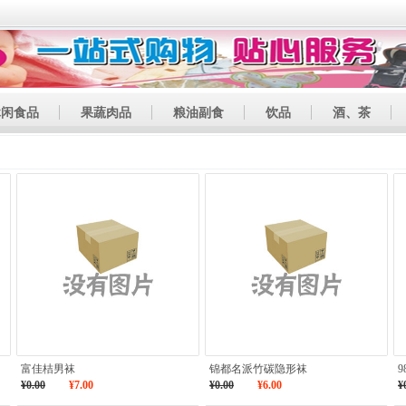
休闲食品
果蔬肉品
粮油副食
饮品
酒、茶
富佳桔男袜
锦都名派竹碳隐形袜
9
¥0.00
¥7.00
¥0.00
¥6.00
¥