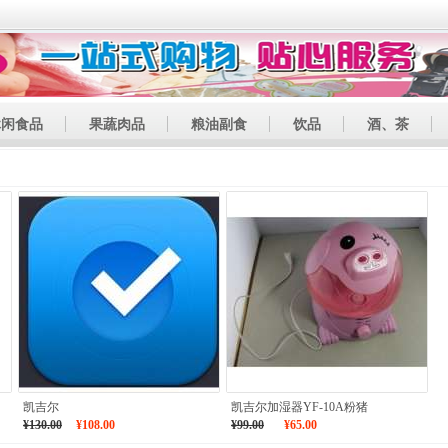
休闲食品
果蔬肉品
粮油副食
饮品
酒、茶
凯吉尔
凯吉尔加湿器YF-10A粉猪
¥130.00
¥108.00
¥99.00
¥65.00