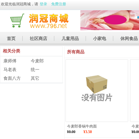
欢迎光临润冠商城，请
登录
免费注册
首页
社区商店
儿童用品
小家电
休闲食品
相关分类
休闲娱乐
礼品
土特产
所有商品
康师傅
今麦郎
马老表
统一
食面八方
其它
今麦郎香锅牛肉面
今麦
¥0.00
¥3.50
¥0.0