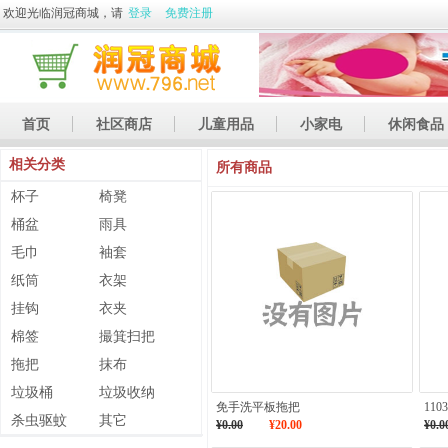
欢迎光临润冠商城，请
登录
免费注册
首页
社区商店
儿童用品
小家电
休闲食品
相关分类
休闲娱乐
礼品
土特产
所有商品
杯子
椅凳
桶盆
雨具
毛巾
袖套
纸筒
衣架
挂钩
衣夹
棉签
撮箕扫把
拖把
抹布
垃圾桶
垃圾收纳
免手洗平板拖把
11
杀虫驱蚊
其它
¥0.00
¥20.00
¥0.0