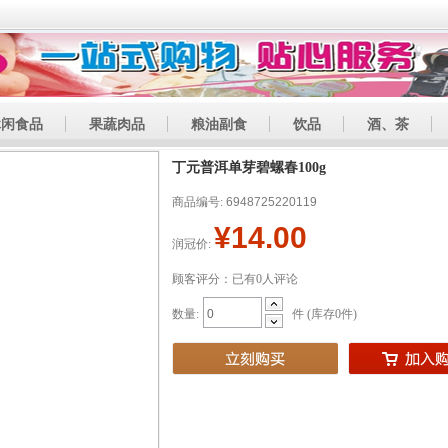
休闲食品
果蔬肉品
粮油副食
饮品
酒、茶
丁元普洱单芽碧螺春100g
商品编号:
6948725220119
¥14.00
润冠价:
顾客评分：已有0人评论
数量:
件 (库存
0
件)