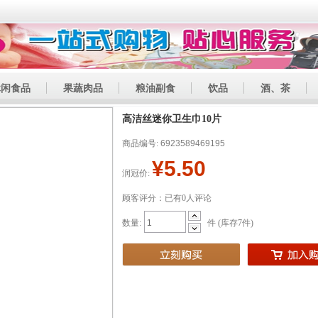
休闲食品
果蔬肉品
粮油副食
饮品
酒、茶
高洁丝迷你卫生巾10片
商品编号:
6923589469195
¥5.50
润冠价:
顾客评分：已有0人评论
数量:
件 (库存
7
件)