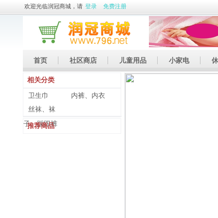
欢迎光临润冠商城，请
登录
免费注册
首页
社区商店
儿童用品
小家电
相关分类
休闲娱乐
礼品
土特产
卫生巾
内裤、内衣
丝袜、袜
子、踩跟裤
推荐商品