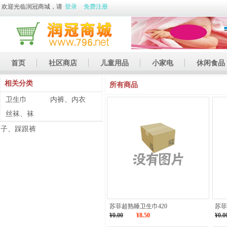
欢迎光临润冠商城，请
登录
免费注册
首页
社区商店
儿童用品
小家电
休闲食品
相关分类
休闲娱乐
礼品
土特产
所有商品
卫生巾
内裤、内衣
丝袜、袜
子、踩跟裤
苏菲超熟睡卫生巾420
苏菲
¥0.00
¥8.50
¥0.0