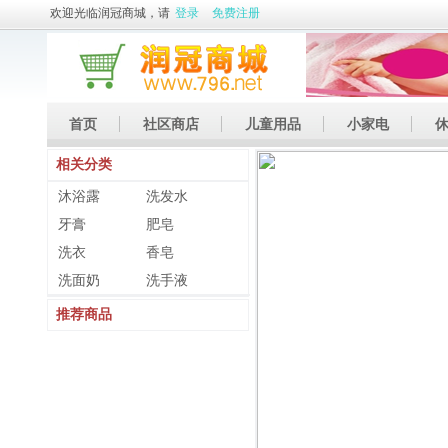
欢迎光临润冠商城，请
登录
免费注册
首页
社区商店
儿童用品
小家电
相关分类
休闲娱乐
礼品
土特产
沐浴露
洗发水
牙膏
肥皂
洗衣
香皂
洗面奶
洗手液
推荐商品