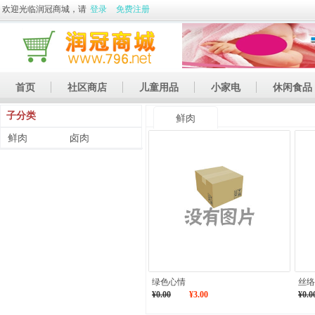
欢迎光临润冠商城，请
登录
免费注册
首页
社区商店
儿童用品
小家电
休闲食品
子分类
休闲娱乐
礼品
土特产
鲜肉
鲜肉
卤肉
绿色心情
丝络
¥0.00
¥3.00
¥0.0