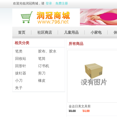
欢迎光临润冠商城，请
登录
免费注册
首页
社区商店
儿童用品
小家电
相关分类
休闲娱乐
礼品
土特产
所有商品
笔类
胶布、胶水
回收站
笔筒
回形针
订书机
拔钉器
剪刀
小刀
橡皮
夹子
金达日美文具剪
¥0.00
¥4.00