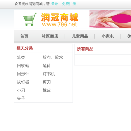
欢迎光临润冠商城，请
登录
免费注册
首页
社区商店
儿童用品
小家电
相关分类
休闲娱乐
礼品
土特产
所有商品
笔类
胶布、胶水
回收站
笔筒
回形针
订书机
拔钉器
剪刀
小刀
橡皮
夹子