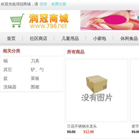
欢迎光临润冠商城，请
登录
免费注册
首页
社区商店
儿童用品
小家电
休闲食品
相关分类
休闲娱乐
礼品
土特产
所有商品
锅
刀具
其它
铲、勺
盆
菜板
洗锅器
围裙
兰花不锈钢水龙头
老字
¥0.00
¥12.00
¥0.0