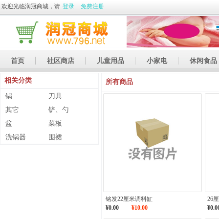
欢迎光临润冠商城，请
登录
免费注册
首页
社区商店
儿童用品
小家电
休闲食品
相关分类
休闲娱乐
礼品
土特产
所有商品
锅
刀具
其它
铲、勺
盆
菜板
洗锅器
围裙
铭发22厘米调料缸
26
¥0.00
¥10.00
¥0.0